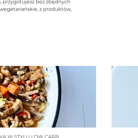
to, przygotujesz bez zbędnych
 wegetariańskie, z produktów,
WĄ W STYLU LOW CARB