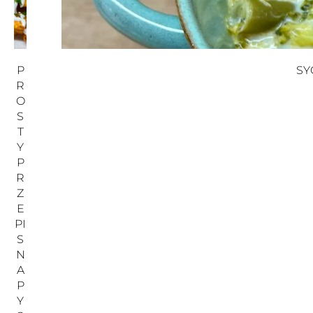
P
SY
R
O
S
T
Y
P
R
Z
E
PI
S
N
A
P
Y