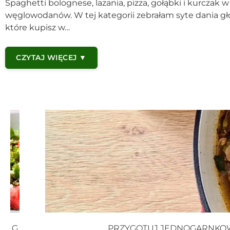
Spaghetti bolognese, lazania, pizza, gołąbki i kurczak
węglowodanów. W tej kategorii zebrałam syte dania głów
które kupisz w…
CZYTAJ WIĘCEJ ▼
G
PRZYGOTUJ JEDNOGARNKOWY