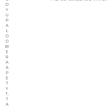
D
Y
U
P
A
Ł
O
D
BI
E
R
A
A
P
E
T
Y
T,
T
A