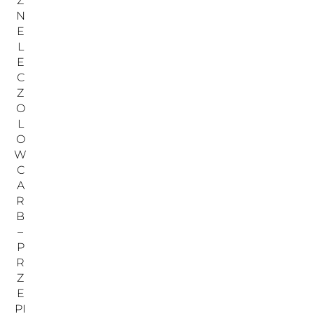
Z
N
E
L
E
C
Z
O
L
O
W
C
A
R
B
–
P
R
Z
E
PI