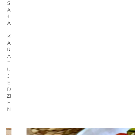
S
A
Ł
A
T
K
A
R
A
T
U
J
E
D
ZI
E
Ń