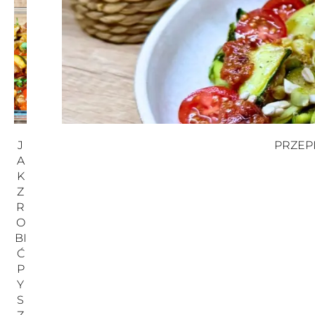
J
PRZEP
A
K
Z
R
O
BI
Ć
P
Y
S