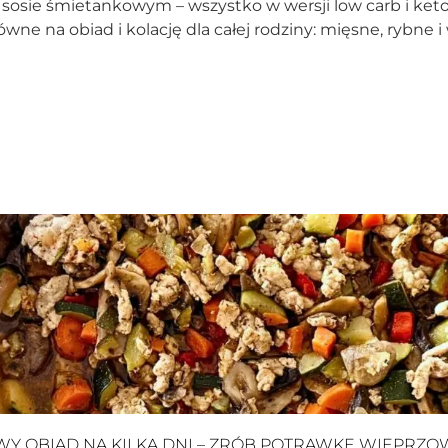
 w sosie śmietankowym – wszystko w wersji low carb i ke
ne na obiad i kolację dla całej rodziny: mięsne, rybne i
 OBIAD NA KILKA DNI – ZRÓB POTRAWKĘ WIEPRZO