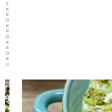
S
K
R
O
K
P
O
K
R
O
K
U