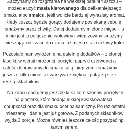
Zaczynamy od rozgrzania na większej patelni tłuszczu –
możecie użyć
masła klarowanego
dla delikatniejszego
smaku albo
smalcu
, jeśli wolicie bardziej wyrazisty aromat.
Kiedy tłuszcz będzie gorący dodajemy posiekaną cebulę i
smażymy przez chwilę. Dalej dodajemy mielone mięso – u
mnie jest to połączenie wołowiny i wieprzowiny smażymy,
mieszając od czasu do czasu, aż mięso straci różowy kolor.
Pozostało nam wyłożenie na patelnię dodatków – zielonej
fasolki, w wersji mrożonej, pociętej papryki czerwonej a
całość doprawiamy do smaku solą, pieprzem i smażymy
jeszcze kilka minut, aż warzywa zmiękną i połączą się z
resztą składników.
Na końcu dodajemy jeszcze kilka korniszonów pociętych
na plasterki, które dodają lekkiej kwaskowatości i
chrupkości oraz dla smaku ocet balsamiczny. Po raz ostatni
mieszamy i danie jest już gotowe. Z podanych składników
wyjdą 2 porcje. Można również jeszcze całość posypać np.
tartym serem.