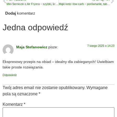
Mini Serniczki z Air Fryera – szybki, kremowy deser bez cukru
Mąki keto i low carb – porównanie, tabela węglowodanów i moje rekomendacje
Dodaj
komentarz
Jedna odpowiedź
7 lutego 2025 o 14:23
Maja Stefanowicz
pisze:
Ekspresowy przepis na obiad – idealny dla zabieganych! Uwielbiam
takie proste rozwiązania.
Odpowiedz
Twój adres email nie zostanie opublikowany.
Wymagane
pola są oznaczone
*
Komentarz
*