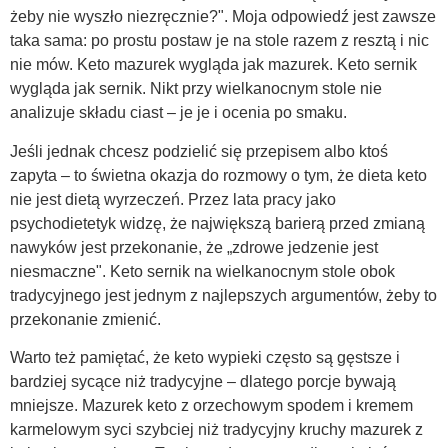
żeby nie wyszło niezręcznie?". Moja odpowiedź jest zawsze
taka sama: po prostu postaw je na stole razem z resztą i nic
nie mów. Keto mazurek wygląda jak mazurek. Keto sernik
wygląda jak sernik. Nikt przy wielkanocnym stole nie
analizuje składu ciast – je je i ocenia po smaku.
Jeśli jednak chcesz podzielić się przepisem albo ktoś
zapyta – to świetna okazja do rozmowy o tym, że dieta keto
nie jest dietą wyrzeczeń. Przez lata pracy jako
psychodietetyk widzę, że największą barierą przed zmianą
nawyków jest przekonanie, że „zdrowe jedzenie jest
niesmaczne". Keto sernik na wielkanocnym stole obok
tradycyjnego jest jednym z najlepszych argumentów, żeby to
przekonanie zmienić.
Warto też pamiętać, że keto wypieki często są gęstsze i
bardziej sycące niż tradycyjne – dlatego porcje bywają
mniejsze. Mazurek keto z orzechowym spodem i kremem
karmelowym syci szybciej niż tradycyjny kruchy mazurek z