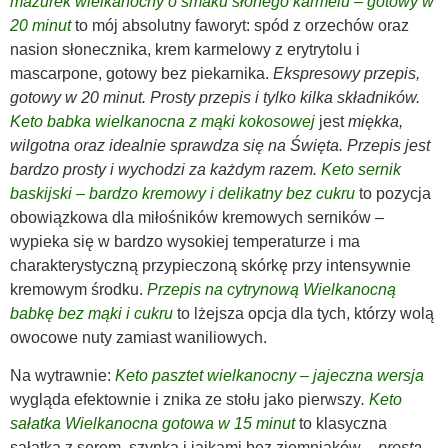
mazurek wielkanocny o smaku słonego karmelu – gotowy w
20 minut
to mój absolutny faworyt: spód z orzechów oraz
nasion słonecznika, krem karmelowy z erytrytolu i
mascarpone, gotowy bez piekarnika.
Ekspresowy przepis,
gotowy w 20 minut. Prosty przepis i tylko kilka składników.
Keto babka wielkanocna z mąki kokosowej
jest
miękka,
wilgotna oraz idealnie sprawdza się na Święta. Przepis jest
bardzo prosty i wychodzi za każdym razem.
Keto sernik
baskijski – bardzo kremowy i delikatny bez cukru
to pozycja
obowiązkowa dla miłośników kremowych serników –
wypieka się w bardzo wysokiej temperaturze i ma
charakterystyczną przypieczoną skórkę przy intensywnie
kremowym środku.
Przepis na cytrynową Wielkanocną
babkę bez mąki i cukru
to lżejsza opcja dla tych, którzy wolą
owocowe nuty zamiast waniliowych.
Na wytrawnie:
Keto pasztet wielkanocny – jajeczna wersja
wygląda efektownie i znika ze stołu jako pierwszy
.
Keto
sałatka Wielkanocna gotowa w 15 minut
to klasyczna
sałatka z serem, szynką i jajkami bez ziemniaków –
prosta,