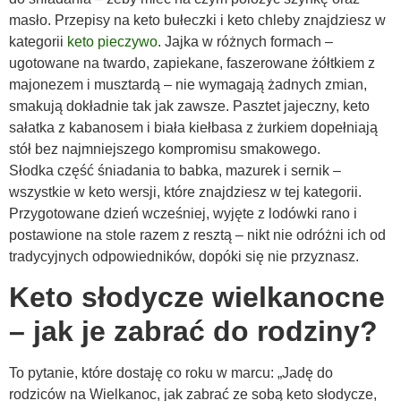
masło. Przepisy na keto bułeczki i keto chleby znajdziesz w
kategorii
keto pieczywo
. Jajka w różnych formach –
ugotowane na twardo, zapiekane, faszerowane żółtkiem z
majonezem i musztardą – nie wymagają żadnych zmian,
smakują dokładnie tak jak zawsze. Pasztet jajeczny, keto
sałatka z kabanosem i biała kiełbasa z żurkiem dopełniają
stół bez najmniejszego kompromisu smakowego.
Słodka część śniadania to babka, mazurek i sernik –
wszystkie w keto wersji, które znajdziesz w tej kategorii.
Przygotowane dzień wcześniej, wyjęte z lodówki rano i
postawione na stole razem z resztą – nikt nie odróżni ich od
tradycyjnych odpowiedników, dopóki się nie przyznasz.
Keto słodycze wielkanocne
– jak je zabrać do rodziny?
To pytanie, które dostaję co roku w marcu: „Jadę do
rodziców na Wielkanoc, jak zabrać ze sobą keto słodycze,