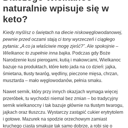
naturalnie wpisuje się w
keto?
Kiedy myślisz o świętach na diecie niskowęglowodanowej,
pewnie przed oczami stają ci tony wyrzeczeń i ciągłego
pytania: „A co ja właściwie mogę zjeść?". Ale spokojnie –
Wielkanoc to zupełnie inna bajka.
Podczas gdy Boże
Narodzenie kusi pierogami, kutią i makowcami, Wielkanoc
bazuje na produktach, które keto jada na co dzień: jajka,
śmietana, tłusty twaróg, wędliny, pieczone mięsa, chrzan,
musztarda – mało węglowodanów, pełnia smaku.
Nawet sernik, który przy innych okazjach wymaga więcej
przeróbek, tu wychodzi niemal bez zmian – bo tradycyjny
sernik wielkanocny i tak bazuje głównie na tłustym twarogu,
jajkach oraz tłuszczu. Wystarczy zastąpić cukier erytrytolem
i gotowe. Mazurek na spodzie orzechowym zamiast
kruchego ciasta smakuje tak samo dobrze, a robi się o