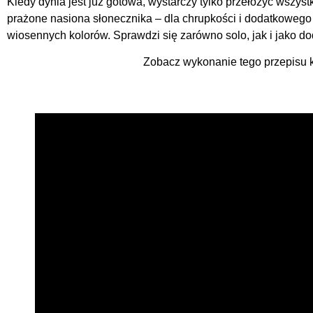
Kiedy dynia jest już gotowa, wystarczy tylko przełożyć wszyst
prażone nasiona słonecznika – dla chrupkości i dodatkowego s
wiosennych kolorów. Sprawdzi się zarówno solo, jak i jako d
Zobacz wykonanie tego przepisu kr