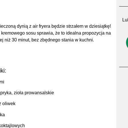
Lub
pieczoną dynią z air fryera będzie strzałem w dziesiątkę!
i kremowego sosu sprawia, że to idealna propozycja na
ej niż 30 minut, bez zbędnego stania w kuchni.
ki:
ni
apryka, zioła prowansalskie
z oliwek
rka
oktajlowych