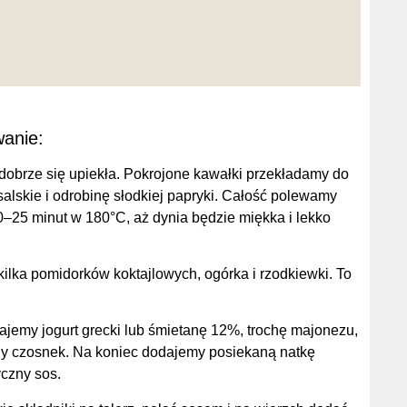
anie:
dobrze się upiekła. Pokrojone kawałki przekładamy do
nsalskie i odrobinę słodkiej papryki. Całość polewamy
0–25 minut w 180°C, aż dynia będzie miękka i lekko
ilka pomidorków koktajlowych, ogórka i rzodkiewki. To
ajemy jogurt grecki lub śmietanę 12%, trochę majonezu,
ony czosnek. Na koniec dodajemy posiekaną natkę
yczny sos.