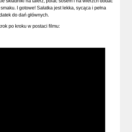
kie składniki na talerz, polać sosem i na wierzch dodać
maku. I gotowe! Sałatka jest lekka, sycąca i pełna
odatek do dań głównych.
ok po kroku w postaci filmu: