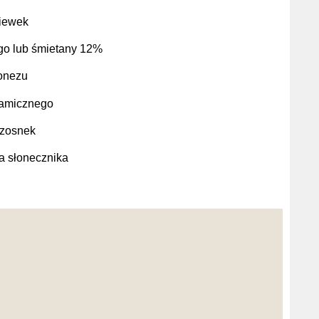
iewek
ego lub śmietany 12%
jonezu
lsamicznego
 czosnek
a słonecznika