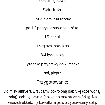
ziołami i gotowe!
Składniki:
150g piersi z kurczaka
po 1/2 papryki czerwonej i żółtej
1/2 cebuli
150g dyni hokkaido
3-4 łyżki oliwy
łyżeczka przyprawy do kurczaka
sól, pieprz
Przygotowanie:
Do misy airfryera wrzucamy pokrojoną paprykę (czerwoną i
żółtą), cebulę i dynię (hokkaido można ze skórką). Na
wierzch układamy kawałki mięsa, przyprawiamy solą,