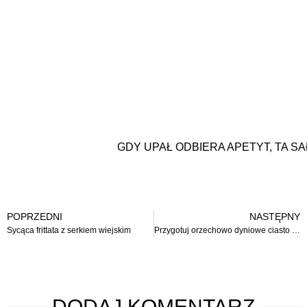
GDY UPAŁ ODBIERA APETYT, TA S
POPRZEDNI
NASTĘPNY
Sycąca frittata z serkiem wiejskim
Przygotuj orzechowo dyniowe ciasto bez dodatku cukru
DODAJ
KOMENTARZ