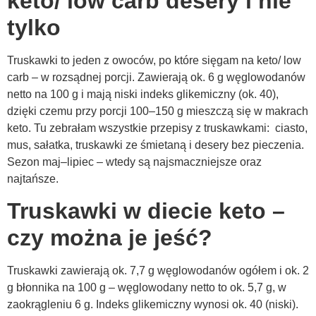
keto/ low carb desery i nie
tylko
Truskawki to jeden z owoców, po które sięgam na keto/ low
carb – w rozsądnej porcji. Zawierają ok. 6 g węglowodanów
netto na 100 g i mają niski indeks glikemiczny (ok. 40),
dzięki czemu przy porcji 100–150 g mieszczą się w makrach
keto. Tu zebrałam wszystkie przepisy z truskawkami: ciasto,
mus, sałatka, truskawki ze śmietaną i desery bez pieczenia.
Sezon maj–lipiec – wtedy są najsmaczniejsze oraz
najtańsze.
Truskawki w diecie keto –
czy można je jeść?
Truskawki zawierają ok. 7,7 g węglowodanów ogółem i ok. 2
g błonnika na 100 g – węglowodany netto to ok. 5,7 g, w
zaokrągleniu 6 g. Indeks glikemiczny wynosi ok. 40 (niski).