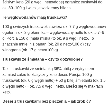
ścisłym keto (20 g węgli netto/dobę) ogranicz truskawki do
ok. 80–100 g i wlicz je w dzienny bilans.
Ile węglowodanów mają truskawki?
100 g świeżych truskawek zawiera ok. 7,7 g węglowodanów
ogółem i ok. 2 g błonnika – węglowodany netto to ok. 5,7–6
g. Porcja 150 g (mała miska) to ok. 9 g węgli netto. To
znacznie mniej niż banan (ok. 20 g netto/100 g) czy
winogrona (ok. 17 g netto/100 g).
Truskawki ze śmietaną – czy to dozwolone?
Tak – truskawki ze śmietanką 36% ubitą z erytrytolem
zamiast cukru to klasyczny keto deser. Porcja: 100 g
truskawek (ok. 6 g węgli netto) + 50 g bitej śmietanki (ok. 1,5
g węgli netto) = ok. 7,5 g węgli netto. Mieści się w makrach
keto.
Deser z truskawkami bez pieczenia – jak zrobić?