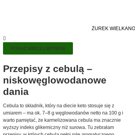
ŻUREK WIELKAN
POKAŻ WIĘCEJ WPISÓW
Przepisy z cebulą –
niskowęglowodanowe
dania
Cebula to składnik, który na diecie keto stosuje się z
umiarem – ma ok. 7–8 g węglowodanów netto na 100 g i
warto pamiętać, że karmelizowana cebula ma znacznie
wyższy indeks glikemiczny niż surowa. Tu zebrałam
przepisy, w których cebula pełni rolę aromatycznego