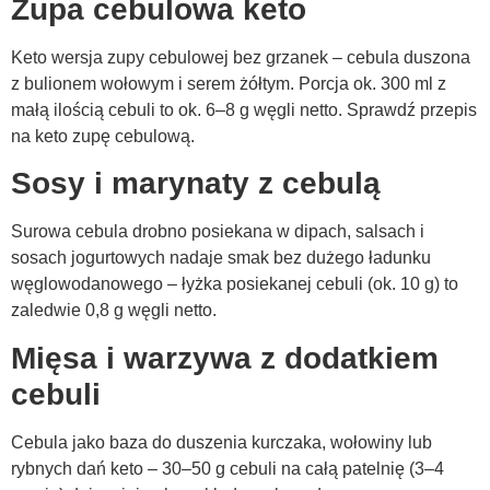
Zupa cebulowa keto
Keto wersja zupy cebulowej bez grzanek – cebula duszona
z bulionem wołowym i serem żółtym. Porcja ok. 300 ml z
małą ilością cebuli to ok. 6–8 g węgli netto. Sprawdź przepis
na keto zupę cebulową.
Sosy i marynaty z cebulą
Surowa cebula drobno posiekana w dipach, salsach i
sosach jogurtowych nadaje smak bez dużego ładunku
węglowodanowego – łyżka posiekanej cebuli (ok. 10 g) to
zaledwie 0,8 g węgli netto.
Mięsa i warzywa z dodatkiem
cebuli
Cebula jako baza do duszenia kurczaka, wołowiny lub
rybnych dań keto – 30–50 g cebuli na całą patelnię (3–4