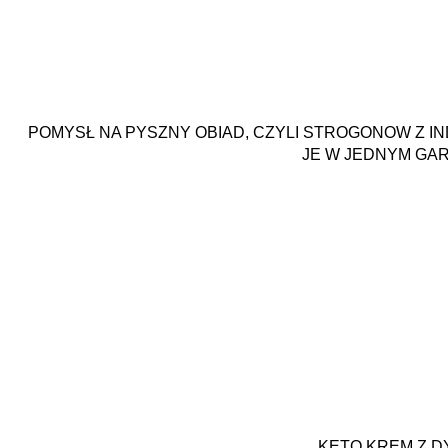
POMYSŁ NA PYSZNY OBIAD, CZYLI STROGONOW Z I
JE W JEDNYM GA
KETO KREM Z D