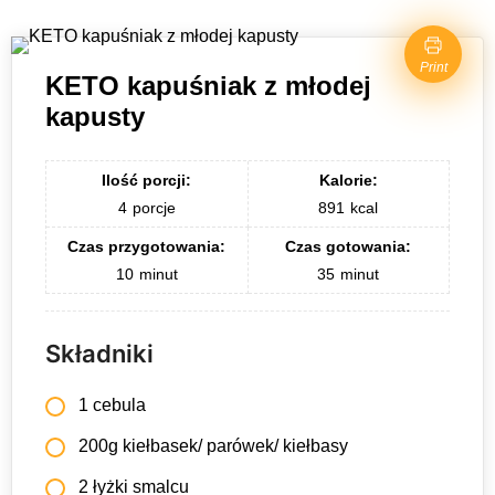
Print
KETO kapuśniak z młodej
kapusty
Ilość porcji:
Kalorie:
4
porcje
891
kcal
Czas przygotowania:
Czas gotowania:
10
minut
35
minut
Składniki
1 cebula
200g kiełbasek/ parówek/ kiełbasy
2 łyżki smalcu