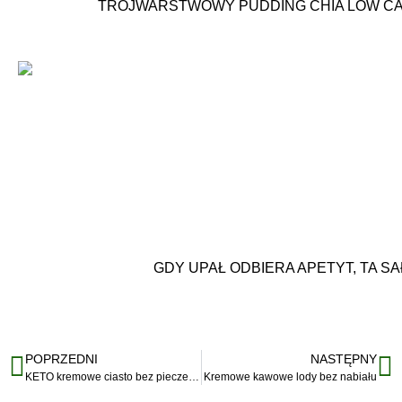
TRÓJWARSTWOWY PUDDING CHIA LOW CAR
GDY UPAŁ ODBIERA APETYT, TA S
POPRZEDNI
NASTĘPNY
KETO kremowe ciasto bez pieczenia z musem owocowym
Kremowe kawowe lody bez nabiału