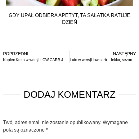
GDY UPAŁ ODBIERA APETYT, TA SAŁATKA RATUJE
DZIEŃ
POPRZEDNI
NASTĘPNY
Kopiec Kreta w wersji LOW CARB & KETO! Pyszny deser bez mąki i cukru
Lato w wersji low carb – lekko, sezonowo i pysznie!
DODAJ
KOMENTARZ
Twój adres email nie zostanie opublikowany.
Wymagane
pola są oznaczone
*