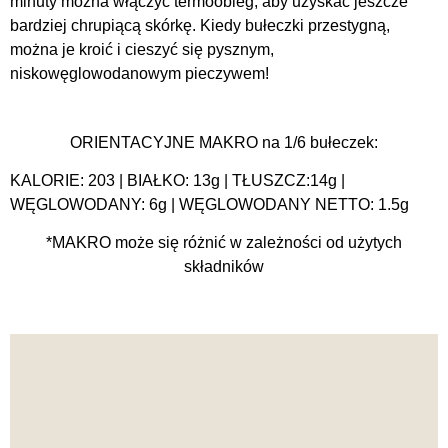
minuty można włączyć termoobieg, aby uzyskać jeszcze
bardziej chrupiącą skórkę. Kiedy bułeczki przestygną,
można je kroić i cieszyć się pysznym,
niskowęglowodanowym pieczywem!
ORIENTACYJNE MAKRO na 1/6 bułeczek:
KALORIE: 203 | BIAŁKO: 13g | TŁUSZCZ:14g |
WĘGLOWODANY: 6g | WĘGLOWODANY NETTO: 1.5g
*MAKRO może się różnić w zależności od użytych
składników