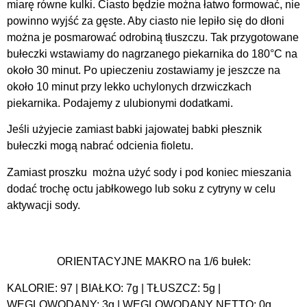
miarę równe kulki. Ciasto będzie można łatwo formować, nie
powinno wyjść za gęste. Aby ciasto nie lepiło się do dłoni
można je posmarować odrobiną tłuszczu. Tak przygotowane
bułeczki wstawiamy do nagrzanego piekarnika do 180°C na
około 30 minut. Po upieczeniu zostawiamy je jeszcze na
około 10 minut przy lekko uchylonych drzwiczkach
piekarnika. Podajemy z ulubionymi dodatkami.
Jeśli użyjecie zamiast babki jajowatej babki płesznik
bułeczki mogą nabrać odcienia fioletu.
Zamiast proszku można użyć sody i pod koniec mieszania
dodać trochę octu jabłkowego lub soku z cytryny w celu
aktywacji sody.
ORIENTACYJNE MAKRO na 1/6 bułek:
KALORIE: 97 | BIAŁKO: 7g | TŁUSZCZ: 5g |
WĘGLOWODANY: 3g | WĘGLOWODANY NETTO: 0g