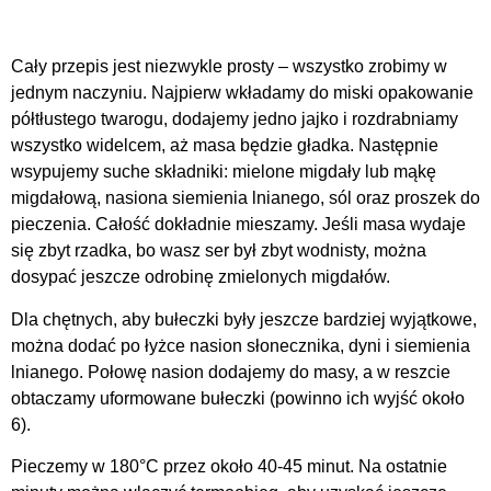
Cały przepis jest niezwykle prosty – wszystko zrobimy w
jednym naczyniu. Najpierw wkładamy do miski opakowanie
półtłustego twarogu, dodajemy jedno jajko i rozdrabniamy
wszystko widelcem, aż masa będzie gładka. Następnie
wsypujemy suche składniki: mielone migdały lub mąkę
migdałową, nasiona siemienia lnianego, sól oraz proszek do
pieczenia. Całość dokładnie mieszamy. Jeśli masa wydaje
się zbyt rzadka, bo wasz ser był zbyt wodnisty, można
dosypać jeszcze odrobinę zmielonych migdałów.
Dla chętnych, aby bułeczki były jeszcze bardziej wyjątkowe,
można dodać po łyżce nasion słonecznika, dyni i siemienia
lnianego. Połowę nasion dodajemy do masy, a w reszcie
obtaczamy uformowane bułeczki (powinno ich wyjść około
6).
Pieczemy w 180°C przez około 40-45 minut. Na ostatnie