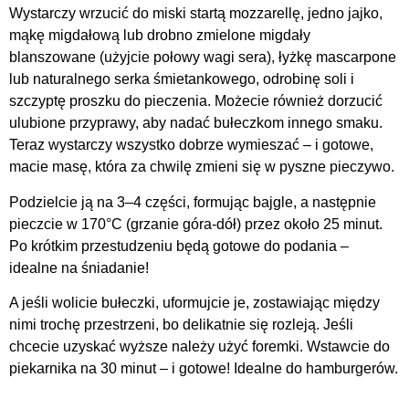
Wystarczy wrzucić do miski startą mozzarellę, jedno jajko,
mąkę migdałową lub drobno zmielone migdały
blanszowane (użyjcie połowy wagi sera), łyżkę mascarpone
lub naturalnego serka śmietankowego, odrobinę soli i
szczyptę proszku do pieczenia. Możecie również dorzucić
ulubione przyprawy, aby nadać bułeczkom innego smaku.
Teraz wystarczy wszystko dobrze wymieszać – i gotowe,
macie masę, która za chwilę zmieni się w pyszne pieczywo.
Podzielcie ją na 3–4 części, formując bajgle, a następnie
pieczcie w 170°C (grzanie góra-dół) przez około 25 minut.
Po krótkim przestudzeniu będą gotowe do podania –
idealne na śniadanie!
A jeśli wolicie bułeczki, uformujcie je, zostawiając między
nimi trochę przestrzeni, bo delikatnie się rozleją. Jeśli
chcecie uzyskać wyższe należy użyć foremki. Wstawcie do
piekarnika na 30 minut – i gotowe! Idealne do hamburgerów.