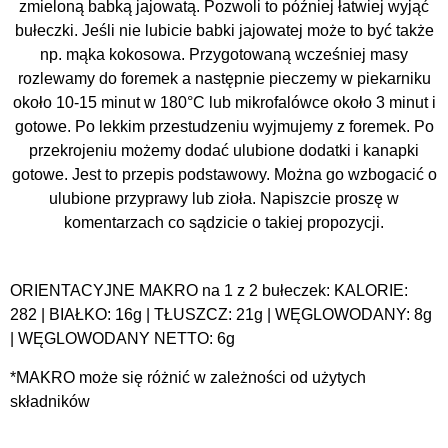
zmieloną babką jajowatą. Pozwoli to później łatwiej wyjąć
bułeczki. Jeśli nie lubicie babki jajowatej może to być także
np. mąka kokosowa. Przygotowaną wcześniej masy
rozlewamy do foremek a następnie pieczemy w piekarniku
około 10-15 minut w 180°C lub mikrofalówce około 3 minut i
gotowe. Po lekkim przestudzeniu wyjmujemy z foremek. Po
przekrojeniu możemy dodać ulubione dodatki i kanapki
gotowe. Jest to przepis podstawowy. Można go wzbogacić o
ulubione przyprawy lub zioła. Napiszcie proszę w
komentarzach co sądzicie o takiej propozycji.
ORIENTACYJNE MAKRO na 1 z 2 bułeczek: KALORIE:
282 | BIAŁKO: 16g | TŁUSZCZ: 21g | WĘGLOWODANY: 8g
| WĘGLOWODANY NETTO: 6g
*MAKRO może się różnić w zależności od użytych
składników