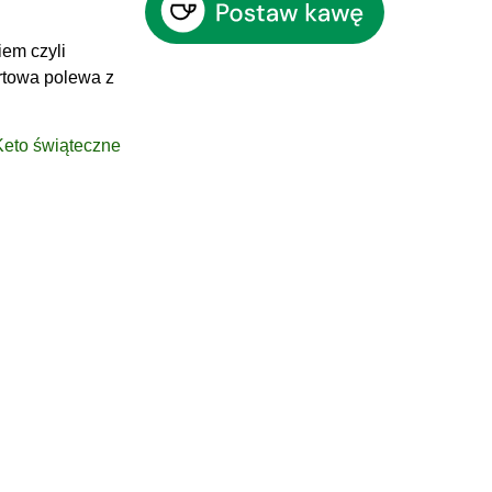
iem czyli
rtowa polewa z
Keto świąteczne