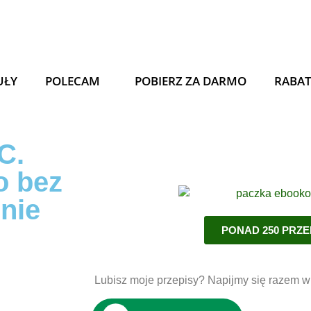
UŁY
POLECAM
POBIERZ ZA DARMO
RABA
C.
o bez
nie
PONAD 250 PRZ
Lubisz moje przepisy? Napijmy się razem wi