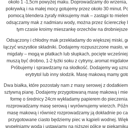
około 1 -1,5cm powyżej maku. Doprowadzamy do wrzenia,
pokrywką i na małej mocy gotujemy przez około 30 minut. Po
pomocą blendera żyrafy miksujemy mak – zastąpi to mielen
odsączamy mak z nadmiaru wody, można przez ściereczkę l
tym czasie kroimy mieszankę orzechów na drobniejsze
Odsączony i chłodny mak przekładamy do większej miski, 
łączyć wszystkie składniki. Dodajemy rozpuszczone masło, w
migdały – mogą w płatkach lub słupkach, pocięte wcześniej
muszą być drobno, 1-2 łyżki soku z cytryny, aromat migdało
Próbujemy i sprawdzamy na słodkość. Dodajemy wg uzna
erytrytol lub inny słodzik. Masę makową mamy go
Dwa białka, które pozostały nam z masy serowej z dodatkiem 
sztywną pianę. Dodajemy przygotowaną masę makową i mie
formę o średnicy 24cm wykładamy papierem do pieczenia
rozprowadzamy masę serową i wyrównujemy wierzch. Późn
masę makową i również rozprowadzamy ją dokładnie po całe
przygotowane ciasto będziemy piec w kąpieli wodnej. Wię
wypełniamy wodą i ustawiamy na niższej półce w piekarniku