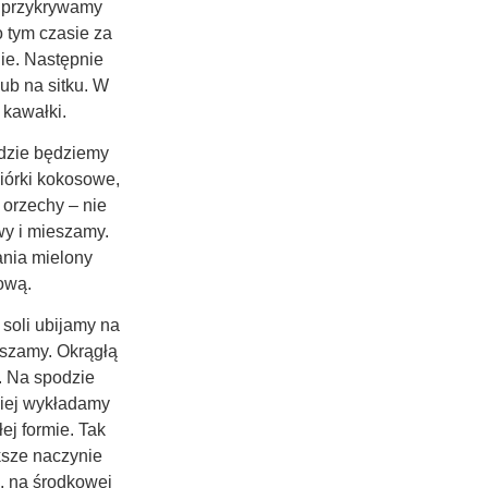
 przykrywamy
 tym czasie za
ie. Następnie
ub na sitku. W
 kawałki.
gdzie będziemy
iórki kokosowe,
 orzechy – nie
wy i mieszamy.
nia mielony
tową.
soli ubijamy na
szamy. Okrągłą
. Na spodzie
iej wykładamy
j formie. Tak
ksze naczynie
, na środkowej