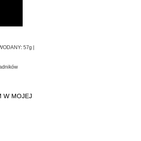
OWODANY: 57g |
ładników
M W MOJEJ