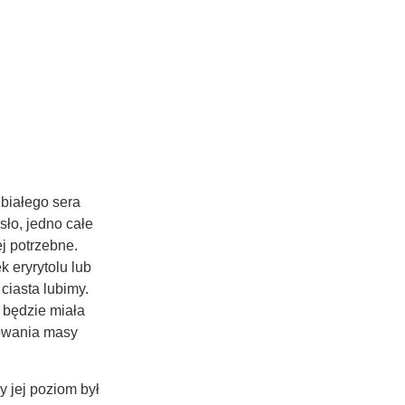
białego sera
ło, jedno całe
j potrzebne.
 eryrytolu lub
ciasta lubimy.
 będzie miała
towania masy
 jej poziom był