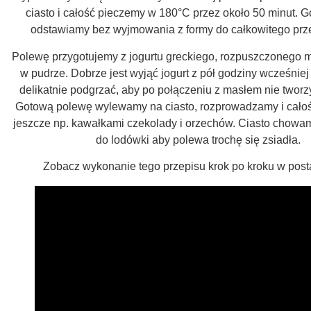
ciasto i całość pieczemy w 180°C przez około 50 minut. G
odstawiamy bez wyjmowania z formy do całkowitego prz
Polewę przygotujemy z jogurtu greckiego, rozpuszczonego ma
w pudrze. Dobrze jest wyjąć jogurt z pół godziny wcześniej
delikatnie podgrzać, aby po połączeniu z masłem nie tworzy
Gotową polewę wylewamy na ciasto, rozprowadzamy i cało
jeszcze np. kawałkami czekolady i orzechów. Ciasto chowam
do lodówki aby polewa trochę się zsiadła.
Zobacz wykonanie tego przepisu krok po kroku w posta