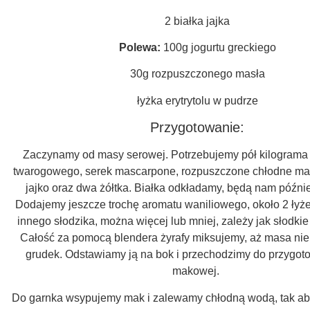
2 białka jajka
Polewa:
100g jogurtu greckiego
30g rozpuszczonego masła
łyżka erytrytolu w pudrze
Przygotowanie:
Zaczynamy od masy serowej. Potrzebujemy pół kilograma 
twarogowego, serek mascarpone, rozpuszczone chłodne mas
jajko oraz dwa żółtka. Białka odkładamy, będą nam późnie
Dodajemy jeszcze trochę aromatu waniliowego, około 2 łyżek
innego słodzika, można więcej lub mniej, zależy jak słodkie 
Całość za pomocą blendera żyrafy miksujemy, aż masa nie
grudek. Odstawiamy ją na bok i przechodzimy do przygo
makowej.
Do garnka wsypujemy mak i zalewamy chłodną wodą, tak aby