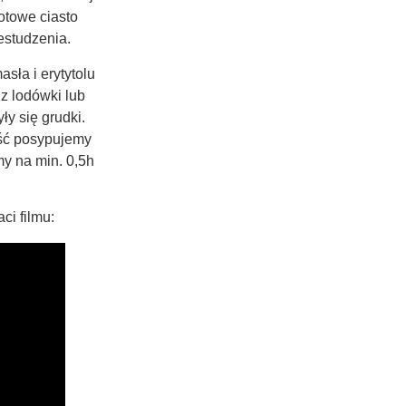
otowe ciasto
estudzenia.
sła i erytytolu
 z lodówki lub
ły się grudki.
ść posypujemy
y na min. 0,5h
ci filmu: