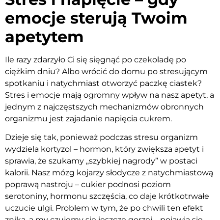
emocje sterują Twoim
apetytem
Ile razy zdarzyło Ci się sięgnąć po czekoladę po
ciężkim dniu? Albo wrócić do domu po stresującym
spotkaniu i natychmiast otworzyć paczkę ciastek?
Stres i emocje mają ogromny wpływ na nasz apetyt, a
jednym z najczęstszych mechanizmów obronnych
organizmu jest zajadanie napięcia cukrem.
Dzieje się tak, ponieważ podczas stresu organizm
wydziela kortyzol – hormon, który zwiększa apetyt i
sprawia, że szukamy „szybkiej nagrody” w postaci
kalorii. Nasz mózg kojarzy słodycze z natychmiastową
poprawą nastroju – cukier podnosi poziom
serotoniny, hormonu szczęścia, co daje krótkotrwałe
uczucie ulgi. Problem w tym, że po chwili ten efekt
znika, a my czujemy się jeszcze gorzej – pojawia się