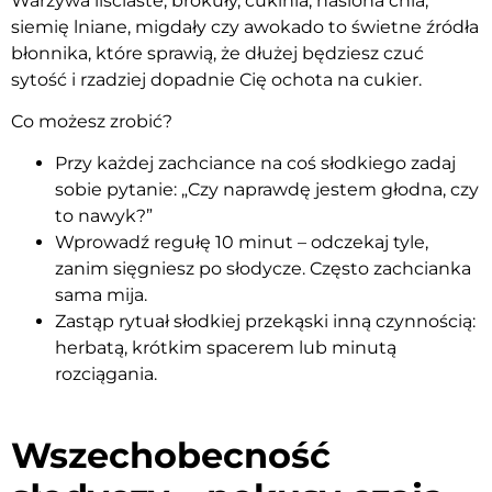
Warzywa liściaste, brokuły, cukinia, nasiona chia,
siemię lniane, migdały czy awokado to świetne źródła
błonnika, które sprawią, że dłużej będziesz czuć
sytość i rzadziej dopadnie Cię ochota na cukier.
Co możesz zrobić?
Przy każdej zachciance na coś słodkiego zadaj
sobie pytanie: „Czy naprawdę jestem głodna, czy
to nawyk?”
Wprowadź regułę 10 minut – odczekaj tyle,
zanim sięgniesz po słodycze. Często zachcianka
sama mija.
Zastąp rytuał słodkiej przekąski inną czynnością:
herbatą, krótkim spacerem lub minutą
rozciągania.
Wszechobecność