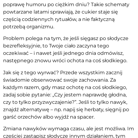
poprawę humoru po ciężkim dniu? Takie schematy
powtarzane latami sprawiają, że cukier staje się
częścią codziennych rytuałów, a nie faktyczną
potrzebą organizmu.
Problem polega na tym, że jeśli sięgasz po słodycze
bezrefleksyjnie, to Twoje ciało zaczyna tego
oczekiwać – i nawet jeśli jednego dnia odmówisz,
następnego znowu wróci ochota na coś słodkiego.
Jak się z tego wyrwać? Przede wszystkim zacznij
świadomie obserwować swoje zachowania. Za
każdym razem, gdy masz ochotę na coś słodkiego,
zadaj sobie pytanie: „Czy jestem naprawdę głodna,
czy to tylko przyzwyczajenie?”. Jeśli to tylko nawyk,
znajdź alternatywę – np. napij się herbaty, sięgnij po
garść orzechów albo wyjdź na spacer.
Zmiana nawyków wymaga czasu, ale jest możliwa. Im
częściej zastąpisz słodycze innym działaniem, tym