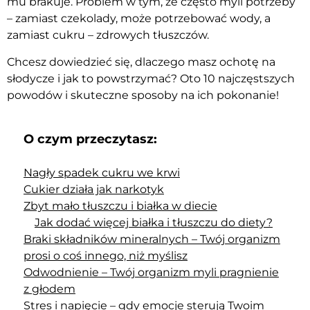
mu brakuje. Problem w tym, że często myli potrzeby
– zamiast czekolady, może potrzebować wody, a
zamiast cukru – zdrowych tłuszczów.
Chcesz dowiedzieć się, dlaczego masz ochotę na
słodycze i jak to powstrzymać? Oto 10 najczęstszych
powodów i skuteczne sposoby na ich pokonanie!
O czym przeczytasz:
Nagły spadek cukru we krwi
Cukier działa jak narkotyk
Zbyt mało tłuszczu i białka w diecie
Jak dodać więcej białka i tłuszczu do diety?
Braki składników mineralnych – Twój organizm
prosi o coś innego, niż myślisz
Odwodnienie – Twój organizm myli pragnienie
z głodem
Stres i napięcie – gdy emocje sterują Twoim