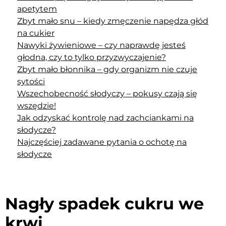
apetytem
Zbyt mało snu – kiedy zmęczenie napędza głód
na cukier
Nawyki żywieniowe – czy naprawdę jesteś
głodna, czy to tylko przyzwyczajenie?
Zbyt mało błonnika – gdy organizm nie czuje
sytości
Wszechobecność słodyczy – pokusy czają się
wszędzie!
Jak odzyskać kontrolę nad zachciankami na
słodycze?
Najczęściej zadawane pytania o ochotę na
słodycze
Nagły spadek cukru we
krwi