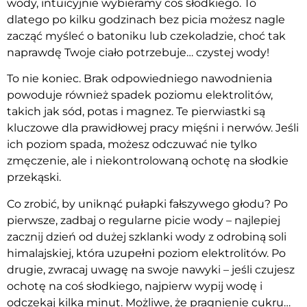
wody, intuicyjnie wybieramy coś słodkiego. To
dlatego po kilku godzinach bez picia możesz nagle
zacząć myśleć o batoniku lub czekoladzie, choć tak
naprawdę Twoje ciało potrzebuje… czystej wody!
To nie koniec. Brak odpowiedniego nawodnienia
powoduje również spadek poziomu elektrolitów,
takich jak sód, potas i magnez. Te pierwiastki są
kluczowe dla prawidłowej pracy mięśni i nerwów. Jeśli
ich poziom spada, możesz odczuwać nie tylko
zmęczenie, ale i niekontrolowaną ochotę na słodkie
przekąski.
Co zrobić, by uniknąć pułapki fałszywego głodu? Po
pierwsze, zadbaj o regularne picie wody – najlepiej
zacznij dzień od dużej szklanki wody z odrobiną soli
himalajskiej, która uzupełni poziom elektrolitów. Po
drugie, zwracaj uwagę na swoje nawyki – jeśli czujesz
ochotę na coś słodkiego, najpierw wypij wodę i
odczekaj kilka minut. Możliwe, że pragnienie cukru…