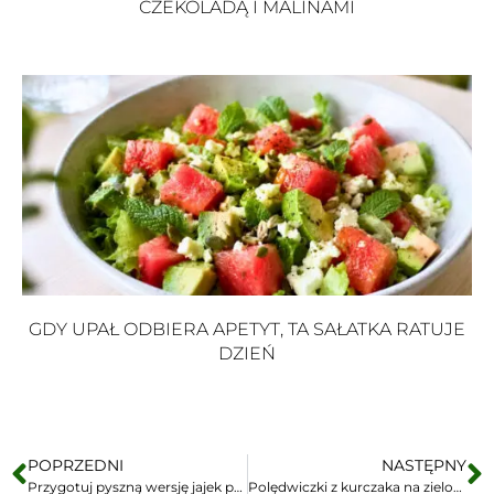
CZEKOLADĄ I MALINAMI
GDY UPAŁ ODBIERA APETYT, TA SAŁATKA RATUJE
DZIEŃ
POPRZEDNI
NASTĘPNY
Przygotuj pyszną wersję jajek po turecku, gotowe w 15 minut
Polędwiczki z kurczaka na zielonych warzywach