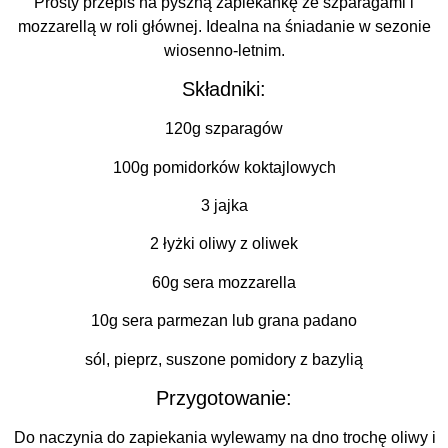
Prosty przepis na pyszną zapiekankę ze szparagami i
mozzarellą w roli głównej. Idealna na śniadanie w sezonie
wiosenno-letnim.
Składniki:
120g szparagów
100g pomidorków koktajlowych
3 jajka
2 łyżki oliwy z oliwek
60g sera mozzarella
10g sera parmezan lub grana padano
sól, pieprz, suszone pomidory z bazylią
Przygotowanie:
Do naczynia do zapiekania wylewamy na dno trochę oliwy i