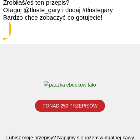
Zrobiłaś/eś ten przepis?
Otaguj @tluste_gary i dodaj #tłustegary
Bardzo chcę zobaczyć co gotujecie!
PONAD 250 PRZEPISÓW
Lubisz moje przepisy? Napijmy się razem wirtualnej kawy.