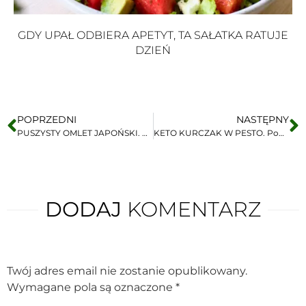
GDY UPAŁ ODBIERA APETYT, TA SAŁATKA RATUJE
DZIEŃ
POPRZEDNI
NASTĘPNY
PUSZYSTY OMLET JAPOŃSKI. Przygotuj go bez mąki i cukru. 0g węglowodanów
KETO KURCZAK W PESTO. Pomysł na pyszny obiad
DODAJ
KOMENTARZ
Twój adres email nie zostanie opublikowany.
Wymagane pola są oznaczone
*