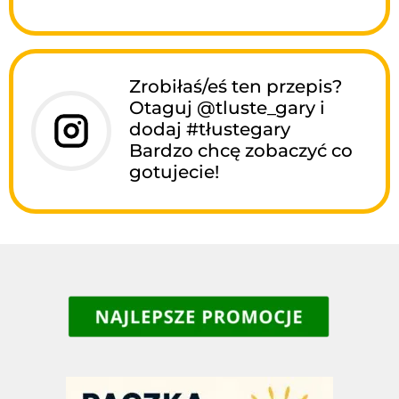
Zrobiłaś/eś ten przepis?
Otaguj @tluste_gary i
dodaj #tłustegary
Bardzo chcę zobaczyć co
gotujecie!