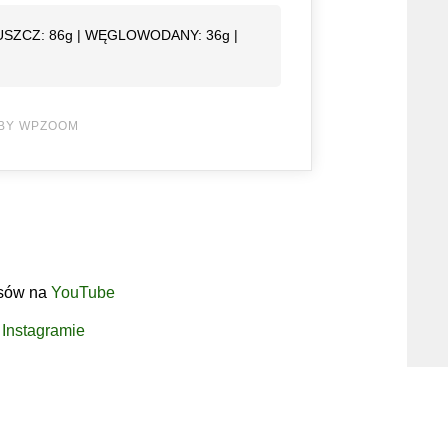
TŁUSZCZ: 86g | WĘGLOWODANY: 36g |
BY WPZOOM
isów na
YouTube
a
Instagramie