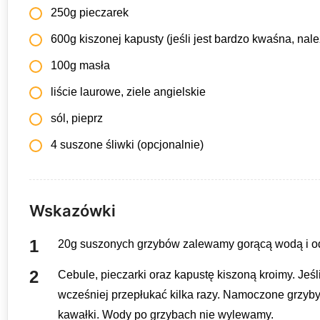
250g pieczarek
600g kiszonej kapusty (jeśli jest bardzo kwaśna, nale
100g masła
liście laurowe, ziele angielskie
sól, pieprz
4 suszone śliwki (opcjonalnie)
Wskazówki
20g suszonych grzybów zalewamy gorącą wodą i od
Cebule, pieczarki oraz kapustę kiszoną kroimy. Jeśl
wcześniej przepłukać kilka razy. Namoczone grzyb
kawałki. Wody po grzybach nie wylewamy.