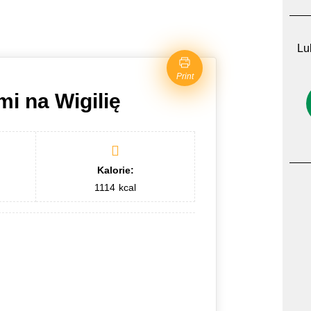
Lub
Print
i na Wigilię
Kalorie:
1114
kcal