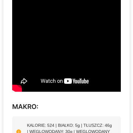
MAKRO:
KALORIE: 524 | BIAŁKO: 5g | TŁUSZCZ: 46g
| WĘGLOWODANY: 30g | WĘGLOWODANY