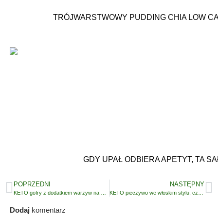
TRÓJWARSTWOWY PUDDING CHIA LOW CAR
GDY UPAŁ ODBIERA APETYT, TA S
POPRZEDNI
NASTĘPNY
KETO gofry z dodatkiem warzyw na 2 sposoby, czyli prosty sposób na keto pieczywo
KETO pieczywo we włoskim stylu, czyli prosty przepis na chleb bez mąki
Dodaj
komentarz