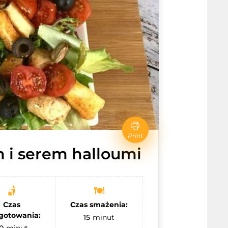
Print
m i serem halloumi
Czas
Czas smażenia:
gotowania:
15
minut