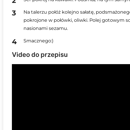
Na talerzu połóż kolejno sałatę, podsmażoneg
pokrojone w połówki, oliwki. Polej gotowym sos
nasionami sezamu.
Smacznego:)
Video do przepisu