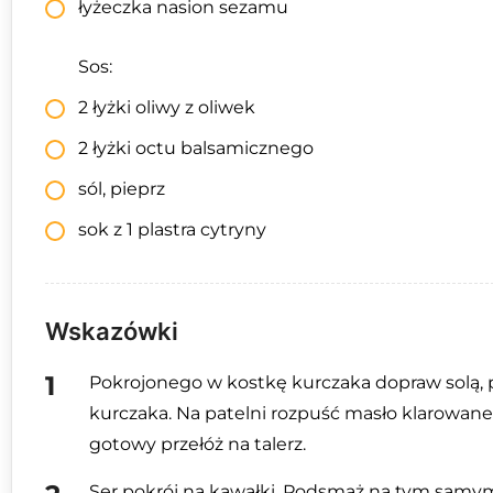
łyżeczka nasion sezamu
Sos:
2 łyżki oliwy z oliwek
2 łyżki octu balsamicznego
sól, pieprz
sok z 1 plastra cytryny
Wskazówki
Pokrojonego w kostkę kurczaka dopraw solą, 
kurczaka. Na patelni rozpuść masło klarowan
gotowy przełóż na talerz.
Ser pokrój na kawałki. Podsmaż na tym samym