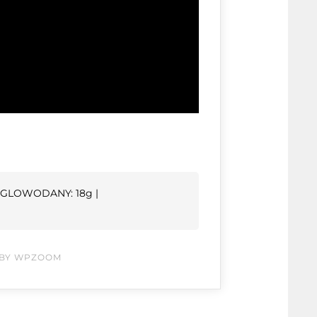
 WĘGLOWODANY: 18g |
BY WPZOOM