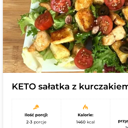
KETO sałatka z kurczakie
Ilość porcji:
Kalorie:
przy
2-3
porcje
1460
kcal