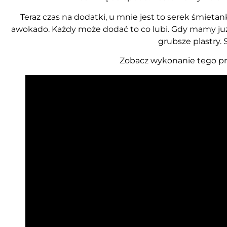
Teraz czas na dodatki, u mnie jest to serek śmietank
awokado. Każdy może dodać to co lubi. Gdy mamy już
grubsze plastry.
Zobacz wykonanie tego pr