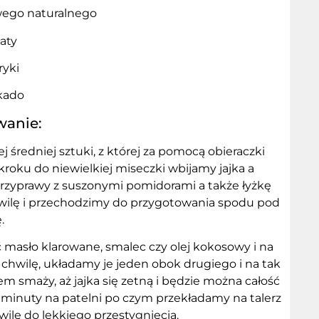
wego naturalnego
łaty
ryki
kado
wanie:
średniej sztuki, z której za pomocą obieraczki
roku do niewielkiej miseczki wbijamy jajka a
 przyprawy z suszonymi pomidorami a także łyżkę
chwilę i przechodzimy do przygotowania spodu pod
.
 masło klarowane, smalec czy olej kokosowy i na
chwilę, układamy je jeden obok drugiego i na tak
 smaży, aż jajka się zetną i będzie można całość
2 minuty na patelni po czym przekładamy na talerz
ilę do lekkiego przestygnięcia.