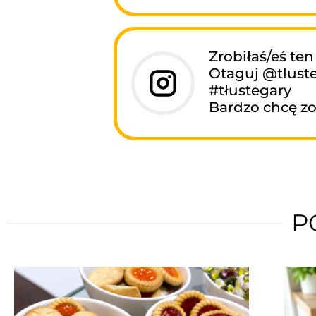
Zrobiłaś/eś ten
Otaguj @tluste
#tłustegary
Bardzo chcę zo
P