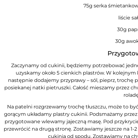
75g serka śmietanko
liście sa
30g pap
30g awo
Przygoto
Zaczynamy od cukinii, będziemy potrzebować jednej 
uzyskamy około 5 cienkich plastrów. W kolejnym k
następnie dodajemy przyprawy – sól, pieprz, trochę
posiekanej natki pietruszki. Całość mieszamy przez 
roladę
Na patelni rozgrzewamy trochę tłuszczu, może to być
gorącym układamy plastry cukinii. Podsmażamy przez 
przygotowane wlewamy jajeczną masę. Pod przykryciem
przewrócić na drugą stronę. Zostawiamy jeszcze na 1-
cukinią od spodu. Zostawiamy na chw