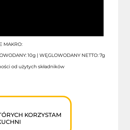
E MAKRO:
WĘGLOWODANY: 10g | WĘGLOWODANY NETTO: 7g
ności od użytych składników
TÓRYCH KORZYSTAM
KUCHNI