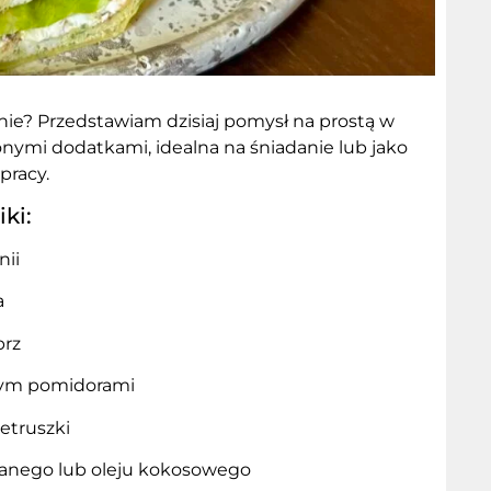
anie? Przedstawiam dzisiaj pomysł na prostą w
onymi dodatkami, idealna na śniadanie lub jako
pracy.
ki:
nii
a
prz
onym pomidorami
ietruszki
wanego lub oleju kokosowego