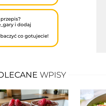
 przepis?
_gary i dodaj
baczyć co gotujecie!
OLECANE
WPISY