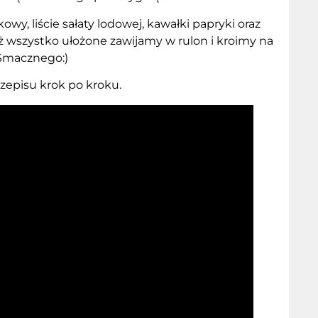
owy, liście sałaty lodowej, kawałki papryki oraz
 wszystko ułożone zawijamy w rulon i kroimy na
 Smacznego:)
zepisu krok po kroku.