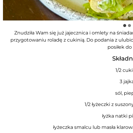
Znudziła Wam się już jajecznica i omlety na śniad
przygotowaniu roladę z cukinią. Do podania z ulubi
posiłek do 
Składni
1/2 cuki
3 jajk
sól, pie
1/2 łyżeczki z susz
łyżka natki p
łyżeczka smalcu lub masła klaro