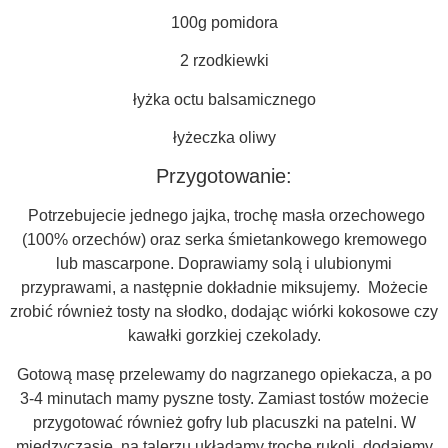
100g pomidora
2 rzodkiewki
łyżka octu balsamicznego
łyżeczka oliwy
Przygotowanie:
Potrzebujecie jednego jajka, trochę masła orzechowego
(100% orzechów) oraz serka śmietankowego kremowego
lub mascarpone. Doprawiamy solą i ulubionymi
przyprawami, a następnie dokładnie miksujemy. Możecie
zrobić również tosty na słodko, dodając wiórki kokosowe czy
kawałki gorzkiej czekolady.
Gotową masę przelewamy do nagrzanego opiekacza, a po
3-4 minutach mamy pyszne tosty. Zamiast tostów możecie
przygotować również gofry lub placuszki na patelni. W
międzyczasie, na talerzu układamy trochę rukoli, dodajemy