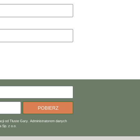
POBIERZ
cji od Tłuste Gary. Administratorem danych
 Sp. z o.o.