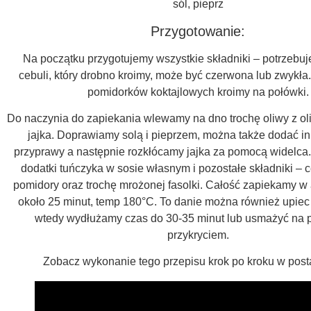
sól, pieprz
Przygotowanie:
Na początku przygotujemy wszystkie składniki – potrzebu
cebuli, który drobno kroimy, może być czerwona lub zwykła.
pomidorków koktajlowych kroimy na połówki.
Do naczynia do zapiekania wlewamy na dno trochę oliwy z ol
jajka. Doprawiamy solą i pieprzem, można także dodać i
przyprawy a następnie rozkłócamy jajka za pomocą widelca.
dodatki tuńczyka w sosie własnym i pozostałe składniki – ce
pomidory oraz trochę mrożonej fasolki. Całość zapiekamy w 
około 25 minut, temp 180°C. To danie można również upiec 
wtedy wydłużamy czas do 30-35 minut lub usmażyć na p
przykryciem.
Zobacz wykonanie tego przepisu krok po kroku w posta