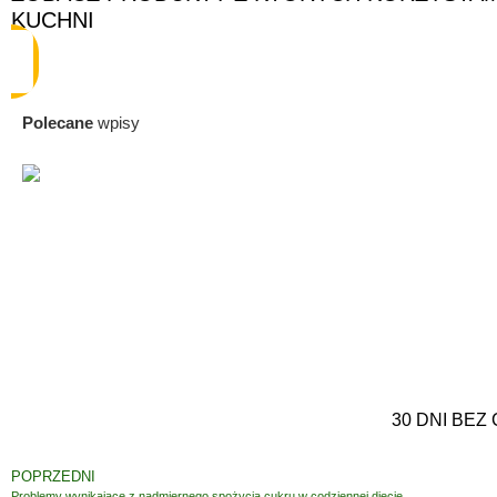
KUCHNI
Polecane
wpisy
30 DNI BEZ
POPRZEDNI
Problemy wynikające z nadmiernego spożycia cukru w codziennej diecie