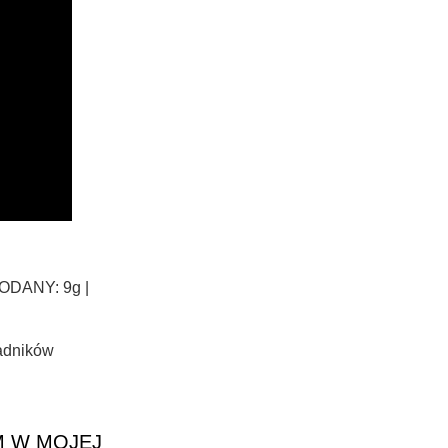
ODANY: 9g |
adników
M W MOJEJ