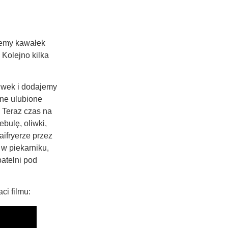
jemy kawałek
 Kolejno kilka
iwek i dodajemy
nne ulubione
 Teraz czas na
bulę, oliwki,
aifryerze przez
w piekarniku,
atelni pod
ci filmu: