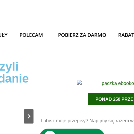
UŁY
POLECAM
POBIERZ ZA DARMO
RABA
zyli
danie
PONAD 250 PRZ
Lubisz moje przepisy? Napijmy się razem wi