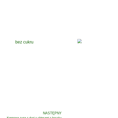
NASTĘPNY
Kremowa zupa z dyni z chipsami z boczku