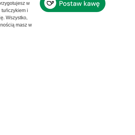
przygotujesz w
 tuńczykiem i
ję. Wszystko,
ewnością masz w