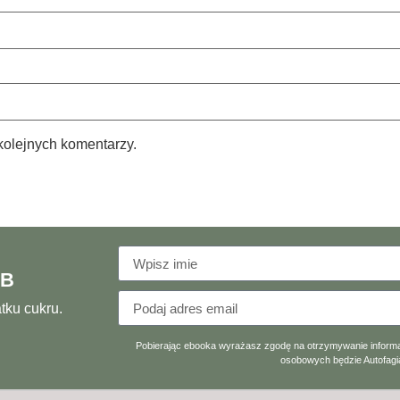
kolejnych komentarzy.
RB
tku cukru.
Pobierając ebooka wyrażasz zgodę na otrzymywanie informa
osobowych będzie Autofagia