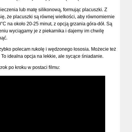
czenia lub matę silikonową, formując placuszki. Z
ię, że placuszki są równej wielkości, aby równomiernie
°C na około 20-25 minut, z opcją grzania góra-dół. Są
eniu wyciągamy je z piekarnika i dajemy im chwilę
nąć.
zybko polecam rukolę i wędzonego łososia. Możecie też
o idealna opcja na lekkie, ale sycące śniadanie.
ok po kroku w postaci filmu: