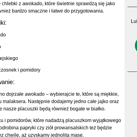
hlebki z awokado, które świetnie sprawdzą się jako
wnież bardzo smaczne i łatwe do przygotowania.
Lub
ki:
ado
o
ejskiego
czosnek i pomidory
anie:
 dojrzałe awokado – wybierajcie te, które są miękkie,
 malaksera. Następnie dodajemy jedno całe jajko oraz
e nasze placuszki będą również bogate w białko.
ku i pomidorów, które nadadzą placuszkom wyjątkowego
drobina papryki czy ziół prowansalskich też będzie
z chwilę, aż uzyskamy jednolitą masę.