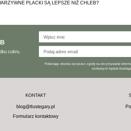
WARZYWNE PLACKI SĄ LEPSZE NIŻ CHLEB?
RB
tku cukru.
Pobierając ebooka wyrażasz zgodę na otrzymywanie informa
osobowych będzie Autofagia
KONTAKT
blog@tlustegary.pl
Po
Formularz kontaktowy